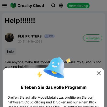

Creality Cloud
Anmeldung



Help!!!!!!!
FLG PRINTERS
Folgen
20:51 11-16-2025
help
Can anyone make this model bigger because my fusion is not
working help!!!!!!!!!!!!!!!!!!!!!!!!!!!!!

NEW! COOL HAIRY
KING LION
Model
Erleben Sie das volle Programm
Greifen Sie auf alle Modelldetails zu, profitieren Sie von


Bericht
4
3

nahtlosem Cloud-Slicing und Drucken mit nur einem Klick.
Interagieren Sie mit den Modellen, um exklusive Punkte zu