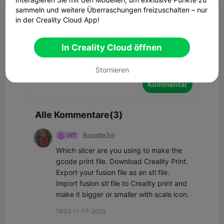
sammeln und weitere Überraschungen freizuschalten – nur
Kommentar
in der Creality Cloud App!
In Creality Cloud öffnen
Stornieren
Kommentar
Alle Kommentare(3)
Boodle3d
Which slicer are you using to make the 
gcode print file. Download Creality Print. 
Export your fusion file as an stl file. 
Import fusion stl file to Creality print and 
make it bigger or smaller with scale icon.
19:53 11-17-2025