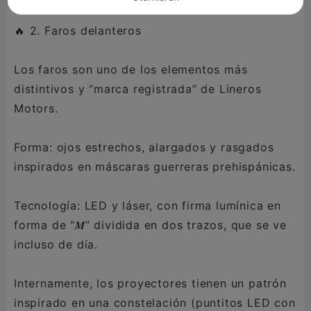
🔥 2. Faros delanteros
Los faros son uno de los elementos más
distintivos y “marca registrada” de Lineros
Motors.
Forma: ojos estrechos, alargados y rasgados
inspirados en máscaras guerreras prehispánicas.
Tecnología: LED y láser, con firma lumínica en
forma de “𝑴” dividida en dos trazos, que se ve
incluso de día.
Internamente, los proyectores tienen un patrón
inspirado en una constelación (puntitos LED con