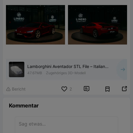
Lamborghini Aventador STL File – Italian
Supercar Reveal 3D
47.67MB
Zugehöriges 3D-Modell


Bericht
2

Kommentar