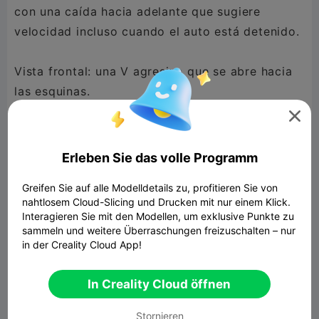
con una caída hacia adelante que sugiere
velocidad incluso cuando el auto está detenido.
Vista frontal: una V agresiva que se abre hacia
las esquinas.

Carrocería sumamente tensada, sin curvas
gordas, más estilo hipercoche aerodinámico.
Erleben Sie das volle Programm
Greifen Sie auf alle Modelldetails zu, profitieren Sie von
El cofre baja hacia el frente con líneas que
nahtlosem Cloud-Slicing und Drucken mit nur einem Klick.
convergen como si representaran una flecha
Interagieren Sie mit den Modellen, um exklusive Punkte zu
estelar apuntando al horizonte.
sammeln und weitere Überraschungen freizuschalten – nur
in der Creality Cloud App!
In Creality Cloud öffnen
---
Stornieren