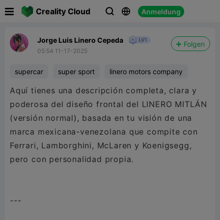

Creality Cloud
Anmeldung



Jorge Luis Linero Cepeda
Folgen
05:54 11-17-2025
supercar
super sport
linero motors company
Aquí tienes una descripción completa, clara y
poderosa del diseño frontal del LINERO MITLÁN
(versión normal), basada en tu visión de una
marca mexicana-venezolana que compite con
Ferrari, Lamborghini, McLaren y Koenigsegg,
pero con personalidad propia.
---