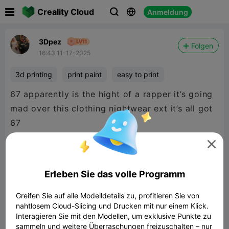

Creality Cloud
Anmeldung



3Dpez
Folgen
16:43 11-17-2025
3d printing
print paint
easy to print
67 apparently is the hight of a rapper it’s going
mad over this clothing nightwear ext it’s all got
67

Erleben Sie das volle Programm
Greifen Sie auf alle Modelldetails zu, profitieren Sie von
nahtlosem Cloud-Slicing und Drucken mit nur einem Klick.
Interagieren Sie mit den Modellen, um exklusive Punkte zu
sammeln und weitere Überraschungen freizuschalten – nur