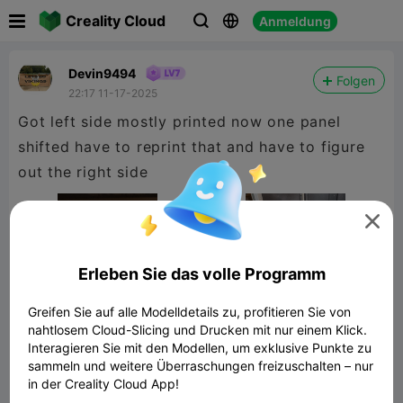

Creality Cloud
Anmeldung



Devin9494
Folgen
22:17 11-17-2025
Got left side mostly printed now one panel
shifted have to reprint that and have to figure
out the right side

Erleben Sie das volle Programm
Greifen Sie auf alle Modelldetails zu, profitieren Sie von
nahtlosem Cloud-Slicing und Drucken mit nur einem Klick.
Interagieren Sie mit den Modellen, um exklusive Punkte zu
sammeln und weitere Überraschungen freizuschalten – nur
in der Creality Cloud App!