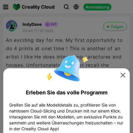

Creality Cloud
Anmeldung



IndyDave
Folgen
00:40 11-18-2025
An exciting day for me. My first opportunity to
do 4 prints at one! time ! This is another of an
artist I like He does interesting caractures and
houses. Unfortunately I can not recall the
spelling. Very talented.

Erleben Sie das volle Programm
Greifen Sie auf alle Modelldetails zu, profitieren Sie von
nahtlosem Cloud-Slicing und Drucken mit nur einem Klick.
Interagieren Sie mit den Modellen, um exklusive Punkte zu
sammeln und weitere Überraschungen freizuschalten – nur
in der Creality Cloud App!