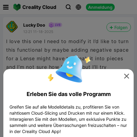

Creality Cloud
Anmeldung



Lucky Doo
Folgen
12:21 11-18-2025
I love this one I need to modify it I’d like to turn
this functional by maybe adding negative space
for a Lense might have to break it into pieces
and I’m not sure how I’ll do it but I’ll try

Erleben Sie das volle Programm
Greifen Sie auf alle Modelldetails zu, profitieren Sie von
nahtlosem Cloud-Slicing und Drucken mit nur einem Klick.
Interagieren Sie mit den Modellen, um exklusive Punkte zu
sammeln und weitere Überraschungen freizuschalten – nur
in der Creality Cloud App!