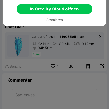
Realistic Lense of Truth
In Creality Cloud öffnen
25.03MB
Zugehöriges 3D-Modell
Stornieren
Print File：
Lense_of_truth_1116035051_tex


K2 Plus

CR-Silk

0.12mm

04h 50m
Autor


Bericht
1

Kommentar