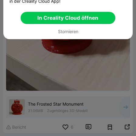
in der Creality Cloud App!
In Creality Cloud öffnen
Stornieren
The Frosted Star Monument
31.06MB
Zugehöriges 3D-Modell


Bericht
6
