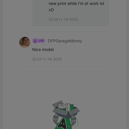
new print while I'm at work lol 
xD
20:58 11-18-2025
DFPGarageMoney
Nice model
20:23 11-18-2025