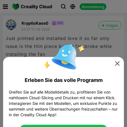

Creality Cloud
Anmeldung



KrypticKaos0
Folgen
01:27 11-19-2025
Just printed and installed love it so far only
issue is the thin piece by the fan broke while
installing the fan


480P LD
Erleben Sie das volle Programm

Greifen Sie auf alle Modelldetails zu, profitieren Sie von
nahtlosem Cloud-Slicing und Drucken mit nur einem Klick.
Interagieren Sie mit den Modellen, um exklusive Punkte zu
sammeln und weitere Überraschungen freizuschalten – nur
in der Creality Cloud App!
00:14