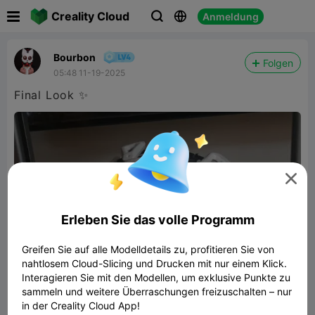

Creality Cloud
Anmeldung



Bourbon
Folgen
05:48 11-19-2025
Final Look ✨

Erleben Sie das volle Programm
Greifen Sie auf alle Modelldetails zu, profitieren Sie von
nahtlosem Cloud-Slicing und Drucken mit nur einem Klick.
Interagieren Sie mit den Modellen, um exklusive Punkte zu
sammeln und weitere Überraschungen freizuschalten – nur
in der Creality Cloud App!