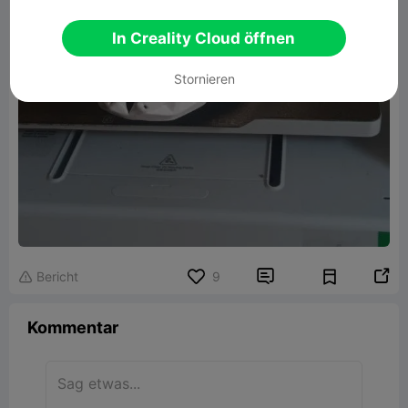
In Creality Cloud öffnen
Stornieren


Bericht
9

Kommentar