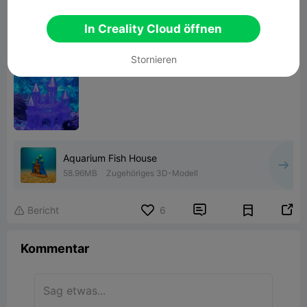
In Creality Cloud öffnen
Stornieren
Aquarium Fish House
58.96MB
Zugehöriges 3D-Modell


Bericht
6

Kommentar