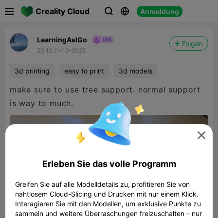

Creality Cloud
Anmeldung



LearningAsIGo
Folgen
20:12 11-19-2025
3d printing
easy to print
3d models
make sure to use tree support. normal support
is way to much.

Erleben Sie das volle Programm
Greifen Sie auf alle Modelldetails zu, profitieren Sie von
nahtlosem Cloud-Slicing und Drucken mit nur einem Klick.
Interagieren Sie mit den Modellen, um exklusive Punkte zu
sammeln und weitere Überraschungen freizuschalten – nur