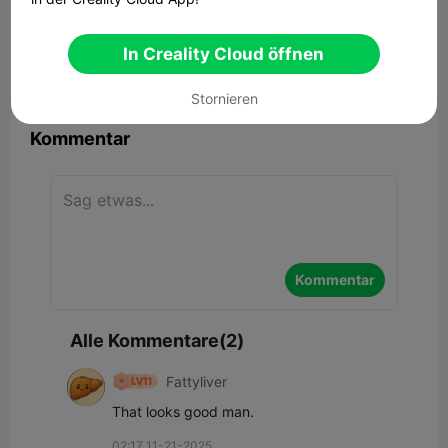
Yoda Figurine
29.18MB
Zugehöriges 3D-Modell
In Creality Cloud öffnen


Bericht
12
2

Stornieren
Kommentar
Kommentar
Alle Kommentare(2)
Fattyliver
That looks good man.
02:17 11-21-2025