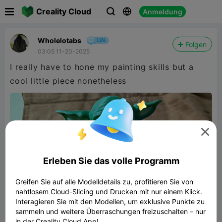

Creality Cloud
Anmeldung



Wholelotabs
Folgen
03:05 11-20-2025
I really have to hone my painting skills but a
cool little piece nonetheless

Erleben Sie das volle Programm
Greifen Sie auf alle Modelldetails zu, profitieren Sie von
nahtlosem Cloud-Slicing und Drucken mit nur einem Klick.
Interagieren Sie mit den Modellen, um exklusive Punkte zu
sammeln und weitere Überraschungen freizuschalten – nur
in der Creality Cloud App!