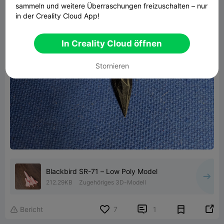
sammeln und weitere Überraschungen freizuschalten – nur
in der Creality Cloud App!
In Creality Cloud öffnen
Stornieren
Blackbird SR-71 – Low Poly Model
212.29KB
Zugehöriges 3D-Modell


Bericht
7
1
