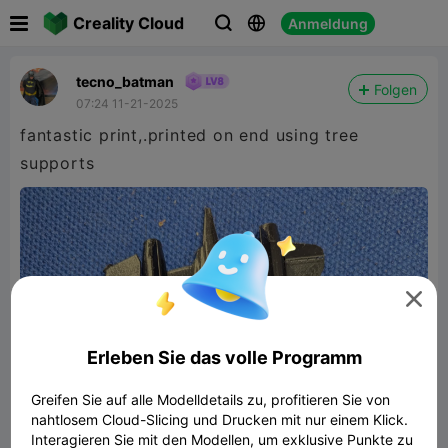

Creality Cloud
Anmeldung



tecno_batman
Folgen
07:24 11-21-2025
fantastic print,.printed on end using tree
supports

Erleben Sie das volle Programm
Greifen Sie auf alle Modelldetails zu, profitieren Sie von
nahtlosem Cloud-Slicing und Drucken mit nur einem Klick.
Interagieren Sie mit den Modellen, um exklusive Punkte zu