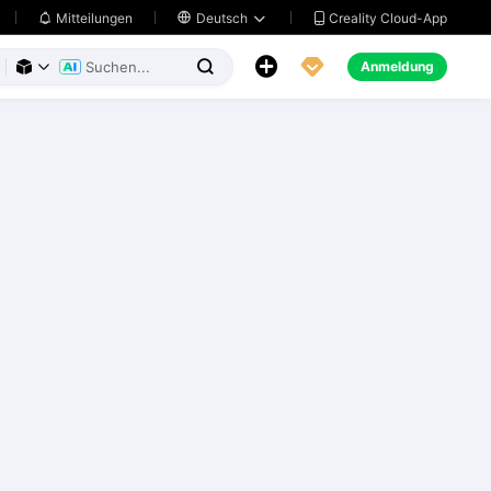
Creality Cloud-App
Mitteilungen

Deutsch





Anmeldung


