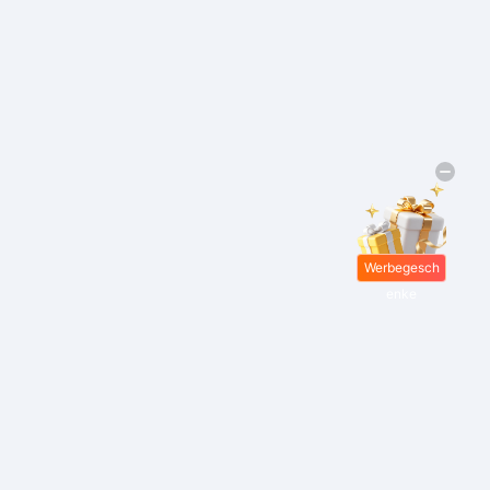
Werbegesch
enke