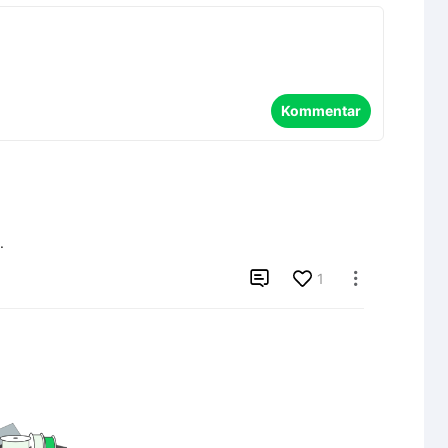
Kommentar
.

1
