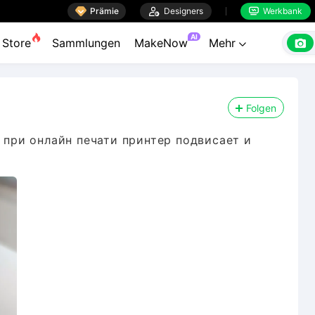

Prämie

Designers
Werkbank


AI

Store
Sammlungen
MakeNow
Mehr

Folgen
у при онлайн печати принтер подвисает и