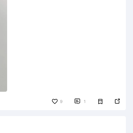


9
1