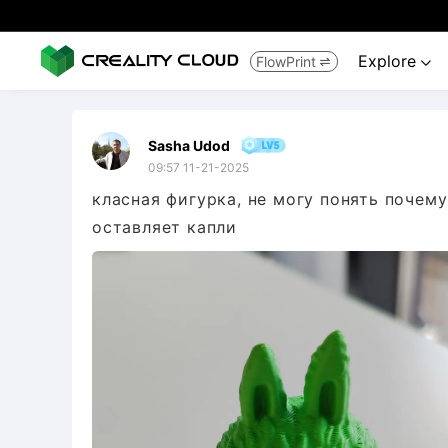
Explore
FlowPrint


Sasha Udod
09:57 11-21-2025
класная фигурка, не могу понять почем
оставляет капли