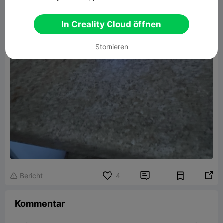
In Creality Cloud öffnen
Stornieren


Bericht
4

Kommentar