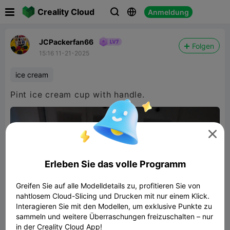

Creality Cloud
Anmeldung



JCPackerfan66
Folgen
15:16 11-21-2025
ice cream
Pint ice cream cup with handle.

Erleben Sie das volle Programm
Greifen Sie auf alle Modelldetails zu, profitieren Sie von
nahtlosem Cloud-Slicing und Drucken mit nur einem Klick.
Interagieren Sie mit den Modellen, um exklusive Punkte zu
sammeln und weitere Überraschungen freizuschalten – nur
in der Creality Cloud App!