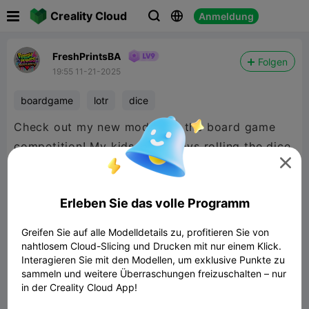

Creality Cloud
Anmeldung



FreshPrintsBA
Folgen
19:55 11-21-2025
boardgame
lotr
dice
Check out my new model for the board game
competition! My kids are always rolling the dice

off of the table and this model will help them
have fun and add control to their rolls. Hope
Erleben Sie das volle Programm
Greifen Sie auf alle Modelldetails zu, profitieren Sie von
nahtlosem Cloud-Slicing und Drucken mit nur einem Klick.
Interagieren Sie mit den Modellen, um exklusive Punkte zu
sammeln und weitere Überraschungen freizuschalten – nur
in der Creality Cloud App!