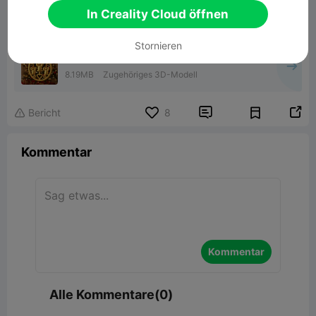
In Creality Cloud öffnen
Stornieren
christmas ornament
8.19MB
Zugehöriges 3D-Modell


Bericht
8

Kommentar
Kommentar
Alle Kommentare(0)