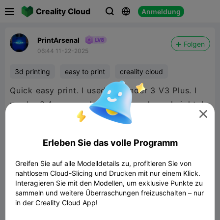

Creality Cloud
Anmeldung



PrintArsenal
Folgen
06:44 11-22-2025
3d printing
easy to print
creality cloud
Quick easy print. I used my Ender 3 V3 Plus. I
used a 0.4mm nozzle and 0.2mm layer height. I

used the profile for the generic PLA silk
settings.
Erleben Sie das volle Programm
Greifen Sie auf alle Modelldetails zu, profitieren Sie von
nahtlosem Cloud-Slicing und Drucken mit nur einem Klick.
Interagieren Sie mit den Modellen, um exklusive Punkte zu
sammeln und weitere Überraschungen freizuschalten – nur
in der Creality Cloud App!