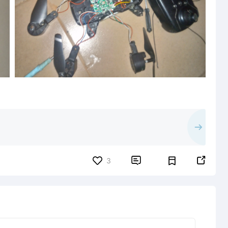


3