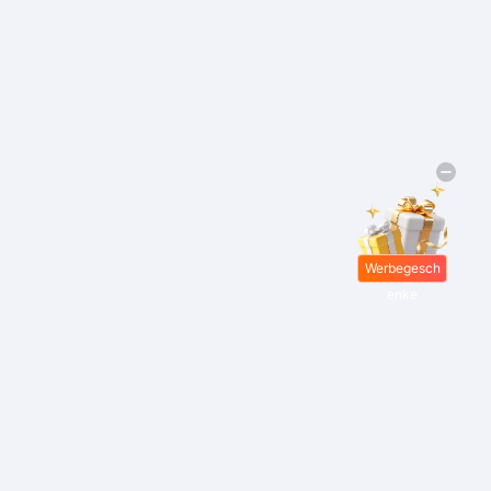
Werbegesch
enke