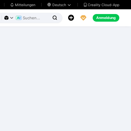
Creality Cloud-App
Mitteilungen

Deutsch





Anmeldung


