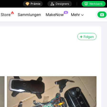

Prämie

Designers
Werkbank


AI

Store
Sammlungen
MakeNow
Mehr

Folgen