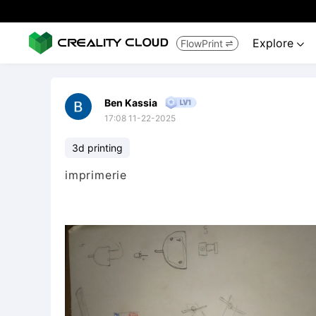
Explore
FlowPrint


Ben Kassia
17:08 11-22-2025
3d printing
imprimerie