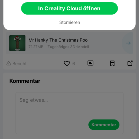
In Creality Cloud öffnen
Stornieren
Mr Hanky The Christmas Poo
71.27MB
Zugehöriges 3D-Modell


Bericht
6

Kommentar
Kommentar