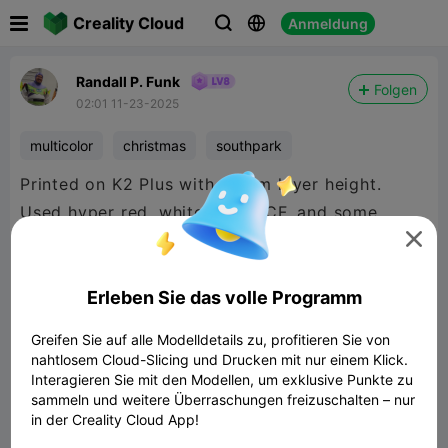

Creality Cloud
Anmeldung



Randall P. Funk
Folgen
02:01 11-23-2025
multicolor
christmas
southpark
Printed on K2 Plus with .16mm layer height.
Used hyper red, white, black CF, and some
Amolean Wood for the brown. did the wood

cause I liked the color and the added texture.
Erleben Sie das volle Programm
Greifen Sie auf alle Modelldetails zu, profitieren Sie von
nahtlosem Cloud-Slicing und Drucken mit nur einem Klick.
Interagieren Sie mit den Modellen, um exklusive Punkte zu
sammeln und weitere Überraschungen freizuschalten – nur
in der Creality Cloud App!