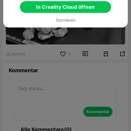
In Creality Cloud öffnen
Stornieren


Bericht
6

Kommentar
Kommentar
Alle Kommentare(0)