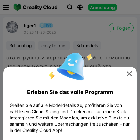

Creality Cloud
Anmeldung



tiger1
Folgen
05:28 11-23-2025
3d printing
easy to print
3d models
эта игрушка и хороша для детей, с помощью
нее дети могут развиваться,и ещё эта

игрушка крепкая если поставить заполнение
40%.
Erleben Sie das volle Programm
This toy is good for children, with the help of it
children can develop, and this toy is also sturdy
Greifen Sie auf alle Modelldetails zu, profitieren Sie von
if you set the filling to 40%.
nahtlosem Cloud-Slicing und Drucken mit nur einem Klick.
Interagieren Sie mit den Modellen, um exklusive Punkte zu
sammeln und weitere Überraschungen freizuschalten – nur
in der Creality Cloud App!