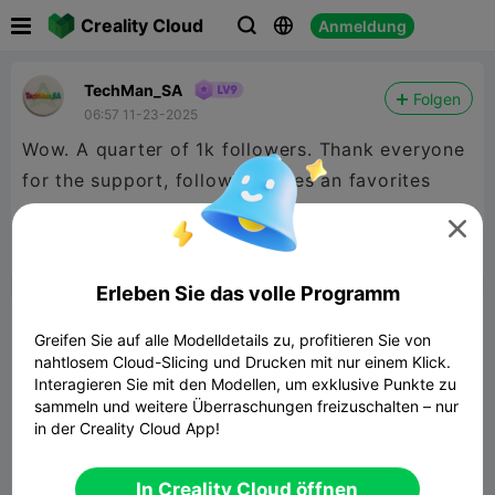

Creality Cloud
Anmeldung



TechMan_SA
Folgen
06:57 11-23-2025
Wow. A quarter of 1k followers. Thank everyone
for the support, following, likes an favorites
during the last couple of months.



Bericht
13
1

Erleben Sie das volle Programm
Kommentar
Greifen Sie auf alle Modelldetails zu, profitieren Sie von
nahtlosem Cloud-Slicing und Drucken mit nur einem Klick.
Interagieren Sie mit den Modellen, um exklusive Punkte zu
sammeln und weitere Überraschungen freizuschalten – nur
in der Creality Cloud App!
Kommentar
In Creality Cloud öffnen