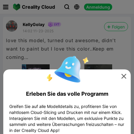

Creality Cloud
Anmeldung



KellyGolay
Folgen
14:02 11-23-2025
love this model, turned out awesome, didn't
want to paint but I love this color..Keep em
coming...

Erleben Sie das volle Programm
Greifen Sie auf alle Modelldetails zu, profitieren Sie von
nahtlosem Cloud-Slicing und Drucken mit nur einem Klick.
Interagieren Sie mit den Modellen, um exklusive Punkte zu
sammeln und weitere Überraschungen freizuschalten – nur
in der Creality Cloud App!