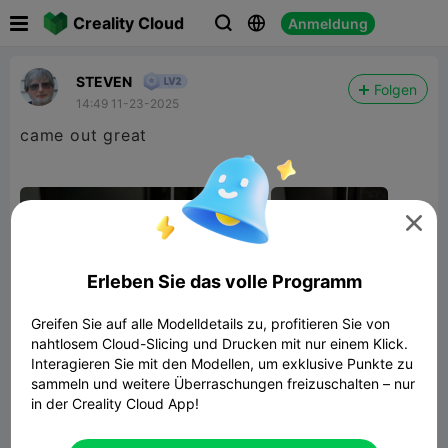

Creality Cloud
Anmeldung



STEVEN
Folgen
14:49 11-23-2025
came out great

Erleben Sie das volle Programm
Greifen Sie auf alle Modelldetails zu, profitieren Sie von
nahtlosem Cloud-Slicing und Drucken mit nur einem Klick.
Interagieren Sie mit den Modellen, um exklusive Punkte zu
sammeln und weitere Überraschungen freizuschalten – nur
in der Creality Cloud App!