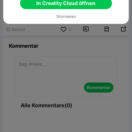
In Creality Cloud öffnen
Fuzzy Planter
Zugehöriges 3D-Modell
Stornieren


Bericht
5

Kommentar
Kommentar
Alle Kommentare(0)