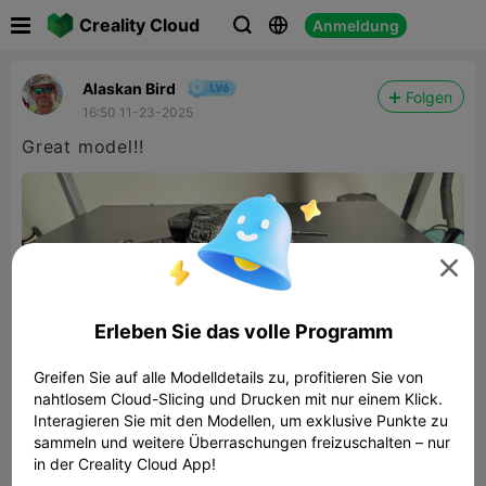

Creality Cloud
Anmeldung



Alaskan Bird
Folgen
16:50 11-23-2025
Great model!!

Erleben Sie das volle Programm
Greifen Sie auf alle Modelldetails zu, profitieren Sie von
nahtlosem Cloud-Slicing und Drucken mit nur einem Klick.
Interagieren Sie mit den Modellen, um exklusive Punkte zu
sammeln und weitere Überraschungen freizuschalten – nur
Panzer III
in der Creality Cloud App!