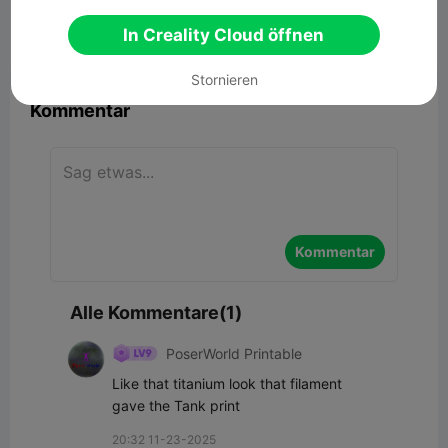
37.80MB
Zugehöriges 3D-Modell
In Creality Cloud öffnen


Bericht
9
1

Stornieren
Kommentar
Kommentar
Alle Kommentare(1)
PoserWorld Printable
Like that titanium look that filament 
gave the Tank print
20:32 11-23-2025