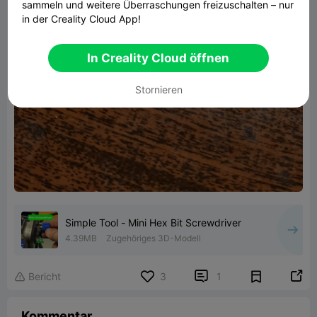
sammeln und weitere Überraschungen freizuschalten – nur
in der Creality Cloud App!
In Creality Cloud öffnen
Stornieren
Simple Tool - Mini Hex Bit Screwdriver
4.39MB
Zugehöriges 3D-Modell


Bericht
3
1

Kommentar