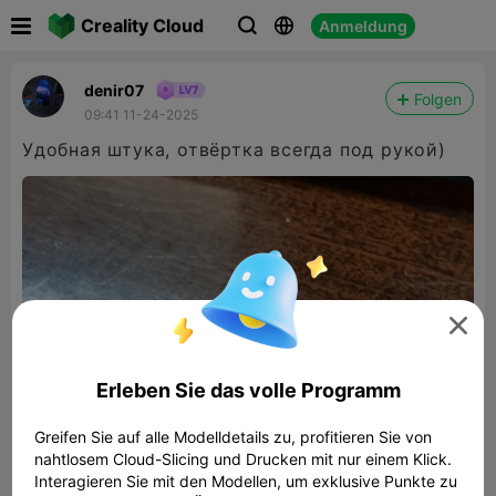

Creality Cloud
Anmeldung



denir07
Folgen
09:41 11-24-2025
Удобная штука, отвёртка всегда под рукой)

Erleben Sie das volle Programm
Greifen Sie auf alle Modelldetails zu, profitieren Sie von
nahtlosem Cloud-Slicing und Drucken mit nur einem Klick.
Interagieren Sie mit den Modellen, um exklusive Punkte zu