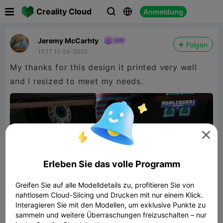

Creality Cloud
Anmeldung



Jeremy McCarhty
Folgen
15:17 11-24-2025
My thanks for this design it printed very well
and I resized to meet my needs.

Erleben Sie das volle Programm
Greifen Sie auf alle Modelldetails zu, profitieren Sie von
nahtlosem Cloud-Slicing und Drucken mit nur einem Klick.
Interagieren Sie mit den Modellen, um exklusive Punkte zu
sammeln und weitere Überraschungen freizuschalten – nur