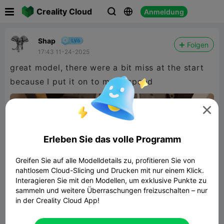

Creality Cloud
Anmeldung



Shap
Folgen
17:43 11-24-2025
great model, there were a bit miss at the start
because I put it on to much speed

Erleben Sie das volle Programm
Greifen Sie auf alle Modelldetails zu, profitieren Sie von
nahtlosem Cloud-Slicing und Drucken mit nur einem Klick.
Interagieren Sie mit den Modellen, um exklusive Punkte zu
sammeln und weitere Überraschungen freizuschalten – nur
in der Creality Cloud App!