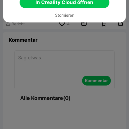
Scraper easy to print
In Creality Cloud öffnen
525.16KB
Zugehöriges 3D-Modell
Stornieren


Bericht
4

Kommentar
Kommentar
Alle Kommentare(0)