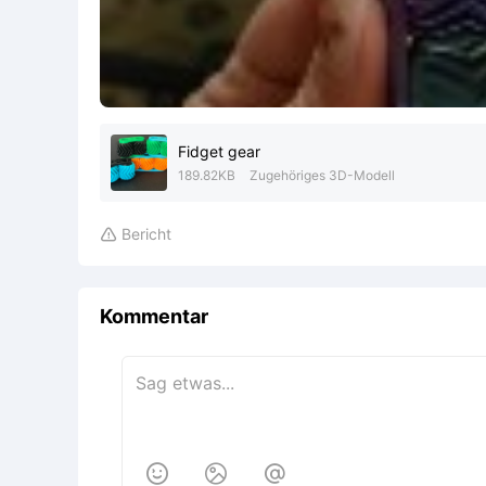
Fidget gear
189.82KB
Zugehöriges 3D-Modell
Bericht

Kommentar


