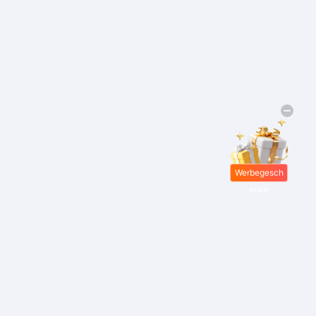
Werbegesch
enke