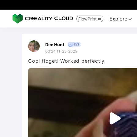
Explore
FlowPrint


Dee Hunt
03:24 11-25-2025
Cool fidget! Worked perfectly.
