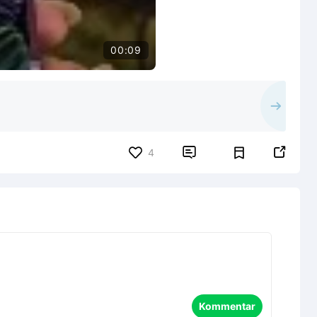
00:09


4
Kommentar