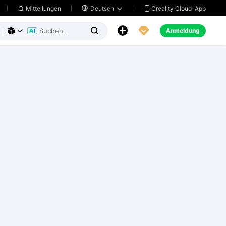
Creality Cloud-App
Mitteilungen

Deutsch





Anmeldung


