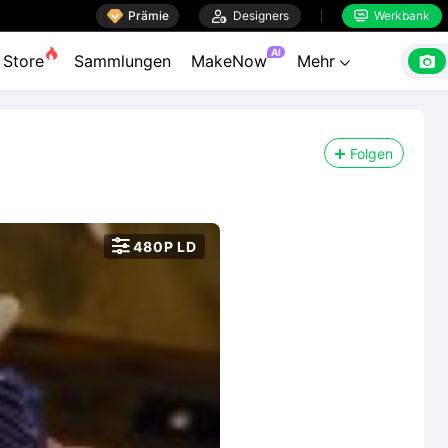

Prämie

Designers
Werkbank


AI

Store
Sammlungen
MakeNow
Mehr

Folgen

480P LD