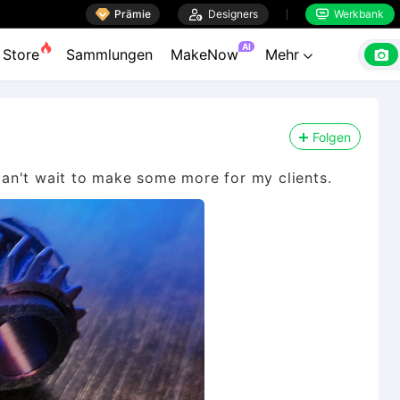

Prämie

Designers
Werkbank


AI

Store
Sammlungen
MakeNow
Mehr

Folgen
 can't wait to make some more for my clients.