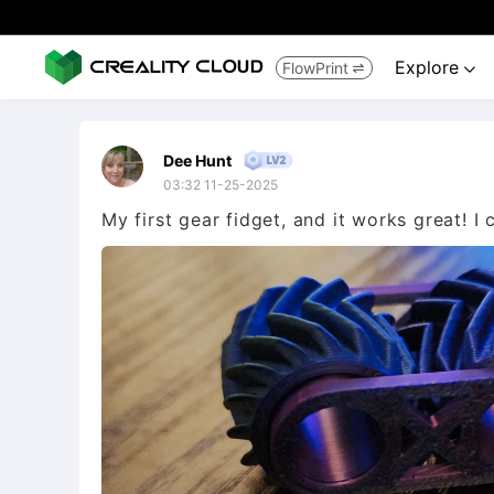
Explore
FlowPrint


Dee Hunt
03:32 11-25-2025
My first gear fidget, and it works great! I