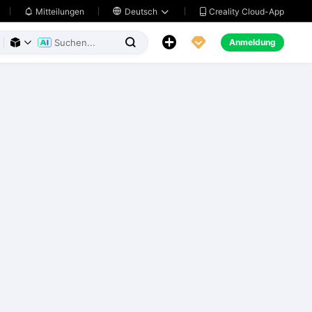
Creality Cloud-App
Mitteilungen

Deutsch





Anmeldung


