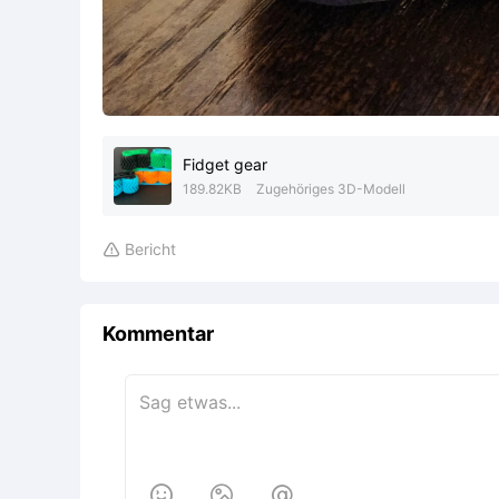
Fidget gear
189.82KB
Zugehöriges 3D-Modell
Bericht

Kommentar


