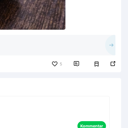


5
Kommentar