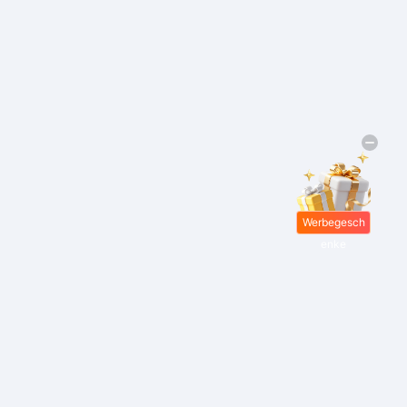
Werbegesch
enke