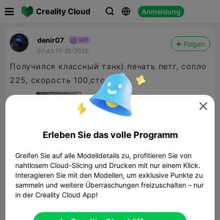

Creality Cloud
Anmeldung



denir07
Folgen
07:43 11-25-2025
Получился классный танк) печать петг, сопло
225, скорость 100,стол 80

Erleben Sie das volle Programm
Greifen Sie auf alle Modelldetails zu, profitieren Sie von
nahtlosem Cloud-Slicing und Drucken mit nur einem Klick.
Interagieren Sie mit den Modellen, um exklusive Punkte zu
sammeln und weitere Überraschungen freizuschalten – nur
in der Creality Cloud App!
Just a Tank