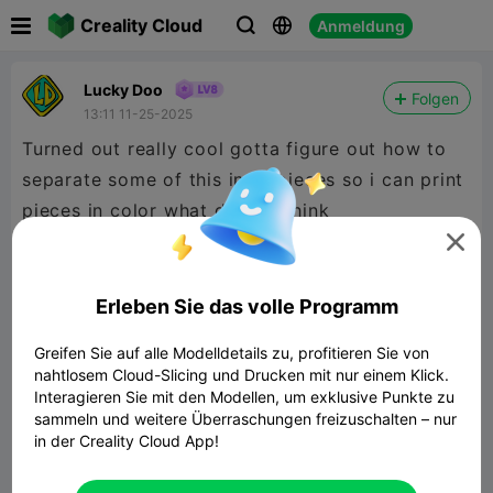

Creality Cloud
Anmeldung



Lucky Doo
Folgen
13:11 11-25-2025
Turned out really cool gotta figure out how to
separate some of this in to pieces so i can print
pieces in color what do you think

Erleben Sie das volle Programm
Greifen Sie auf alle Modelldetails zu, profitieren Sie von
nahtlosem Cloud-Slicing und Drucken mit nur einem Klick.
Interagieren Sie mit den Modellen, um exklusive Punkte zu
sammeln und weitere Überraschungen freizuschalten – nur
in der Creality Cloud App!