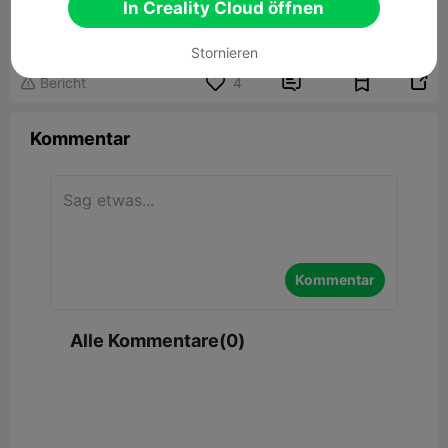
Bombchu
In Creality Cloud öffnen
45.01MB
Zugehöriges 3D-Modell
Stornieren


Bericht
4

Kommentar
Kommentar
Alle Kommentare(0)