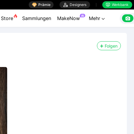

Prämie

Designers
Werkbank


AI

Store
Sammlungen
MakeNow
Mehr

Folgen