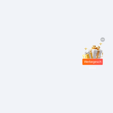
Werbegesch
enke