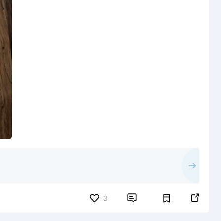


3