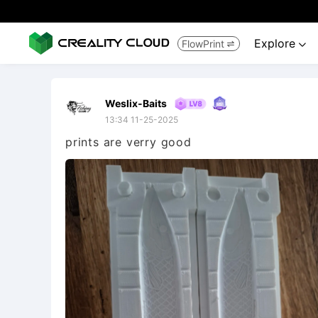
Explore
FlowPrint


Weslix-Baits
13:34 11-25-2025
prints are verry good