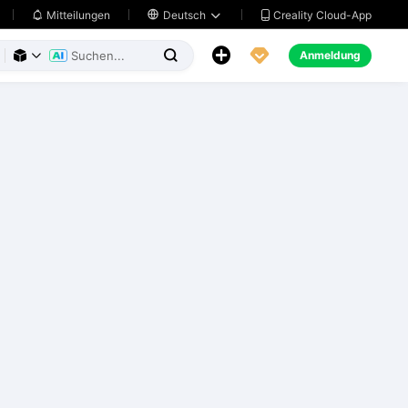
Creality Cloud-App
Mitteilungen

Deutsch





Anmeldung


