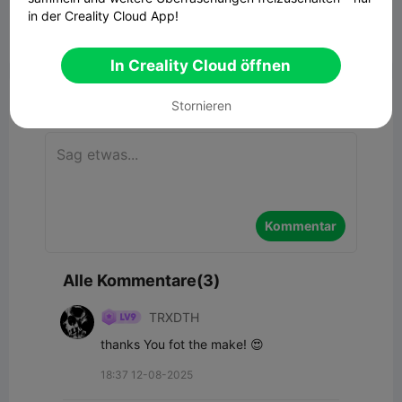
790.50KB
Zugehöriges 3D-Modell
in der Creality Cloud App!


Bericht
9
3

In Creality Cloud öffnen
Kommentar
Stornieren
Kommentar
Alle Kommentare(3)
TRXDTH
thanks You fot the make! 😍
18:37 12-08-2025