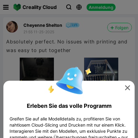

Creality Cloud
Anmeldung



Cheyenne Shelton
Folgen
21:55 11-25-2025
Absolutely perfect. No issues with printing and
was easy to put together

Erleben Sie das volle Programm
Greifen Sie auf alle Modelldetails zu, profitieren Sie von
nahtlosem Cloud-Slicing und Drucken mit nur einem Klick.
Interagieren Sie mit den Modellen, um exklusive Punkte zu
Gothic Coffin Earring Holder - Porta
Aretes
sammeln und weitere Überraschungen freizuschalten – nur