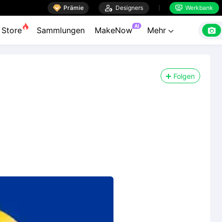

Prämie

Designers
Werkbank


AI

Store
Sammlungen
MakeNow
Mehr

Folgen