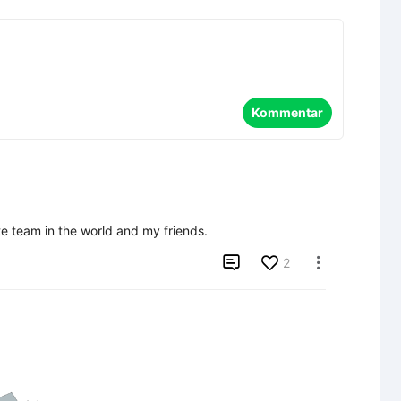
Kommentar
rite team in the world and my friends.

2
