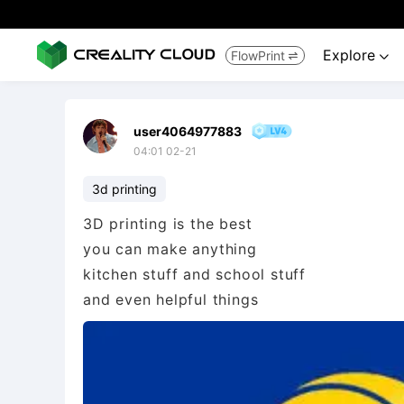
Explore
FlowPrint


user4064977883
04:01 02-21
3d printing
3D printing is the best
you can make anything
kitchen stuff and school stuff