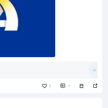


3
1