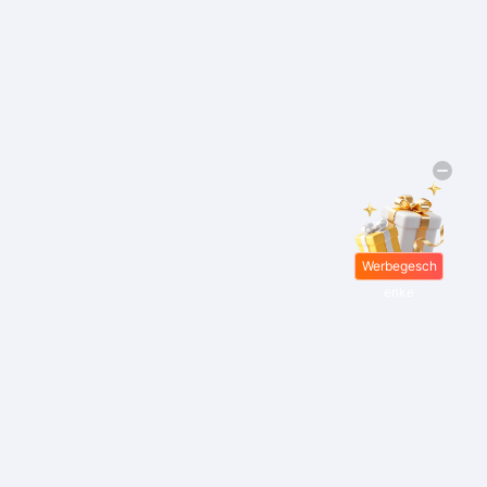
Werbegesch
enke