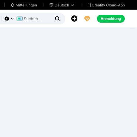
Creality Cloud-App
Mitteilungen

Deutsch





Anmeldung


