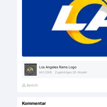
Los Angeles Rams Logo
641.22KB
Zugehöriges 3D-Modell
Bericht

Kommentar