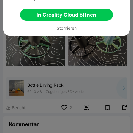
In Creality Cloud öffnen
Stornieren
Bottle Drying Rack
69.10MB
Zugehöriges 3D-Modell


Bericht
2

Kommentar