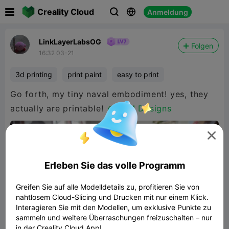

Creality Cloud
Anmeldung



LinkLayerLabsOG
Folgen
16:32 03-21
3d printing
print paint
easy to print
Go forth, my tiny naval embodiment! yes, they
actually are printable!
@KVM Designs

Erleben Sie das volle Programm
Greifen Sie auf alle Modelldetails zu, profitieren Sie von
nahtlosem Cloud-Slicing und Drucken mit nur einem Klick.
Interagieren Sie mit den Modellen, um exklusive Punkte zu
sammeln und weitere Überraschungen freizuschalten – nur
in der Creality Cloud App!