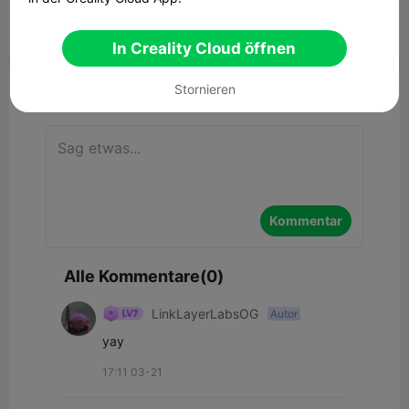


Bericht
11

In Creality Cloud öffnen
Stornieren
Kommentar
Kommentar
Alle Kommentare(0)
LinkLayerLabsOG
Autor
yay
17:11 03-21