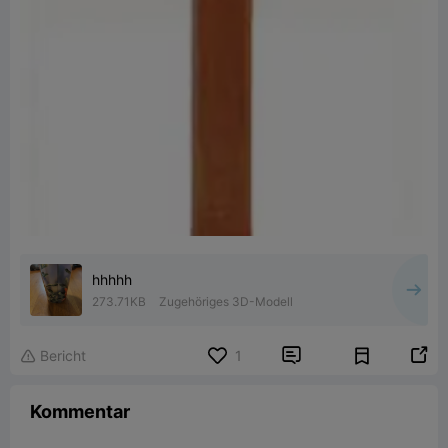
hhhhh
273.71KB
Zugehöriges 3D-Modell


Bericht
1

Kommentar