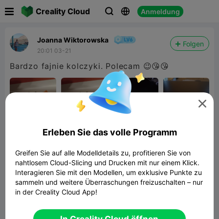

Creality Cloud
Anmeldung



Joanna Wiktorowska
Folgen
20:01 03-21
Bardzo fajnie kolczyki. Polecam 😉😘😘

Erleben Sie das volle Programm
Greifen Sie auf alle Modelldetails zu, profitieren Sie von
nahtlosem Cloud-Slicing und Drucken mit nur einem Klick.
Interagieren Sie mit den Modellen, um exklusive Punkte zu
sammeln und weitere Überraschungen freizuschalten – nur
in der Creality Cloud App!
Small bunny earring
17.17MB
Zugehöriges 3D-Modell