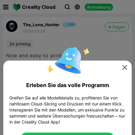

Creality Cloud
Anmeldung



The_Lone_Hunter
Folgen
00:09 03-22
3d printing
Nice and easy to print

Erleben Sie das volle Programm
Greifen Sie auf alle Modelldetails zu, profitieren Sie von
nahtlosem Cloud-Slicing und Drucken mit nur einem Klick.
Interagieren Sie mit den Modellen, um exklusive Punkte zu
sammeln und weitere Überraschungen freizuschalten – nur
in der Creality Cloud App!