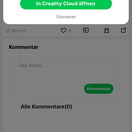
In Creality Cloud öffnen
Tank Destroyer SU-100 (1:35)
49.49MB
Zugehöriges 3D-Modell
Stornieren


Bericht
8

Kommentar
Kommentar
Alle Kommentare(0)