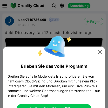

Creality Cloud
Anmeldung



user7119736448
Folgen
01:45 03-22
doki Discovery fan 12 music television logo

Erleben Sie das volle Programm
Greifen Sie auf alle Modelldetails zu, profitieren Sie von
nahtlosem Cloud-Slicing und Drucken mit nur einem Klick.
Interagieren Sie mit den Modellen, um exklusive Punkte zu
sammeln und weitere Überraschungen freizuschalten – nur
in der Creality Cloud App!
Vodafone Logo