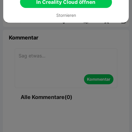
In Creality Cloud öffnen
5.02MB
Zugehöriges 3D-Modell
Stornieren


Bericht
7

Kommentar
Kommentar
Alle Kommentare(0)