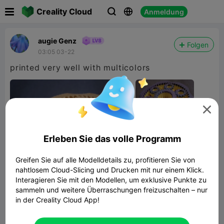

Creality Cloud
Anmeldung



augie Genz
Folgen
03:05 03-22
printed very well with multicolors

Erleben Sie das volle Programm
Greifen Sie auf alle Modelldetails zu, profitieren Sie von
nahtlosem Cloud-Slicing und Drucken mit nur einem Klick.
Interagieren Sie mit den Modellen, um exklusive Punkte zu
sammeln und weitere Überraschungen freizuschalten – nur
in der Creality Cloud App!
Planetary Gears Fidget Spinner