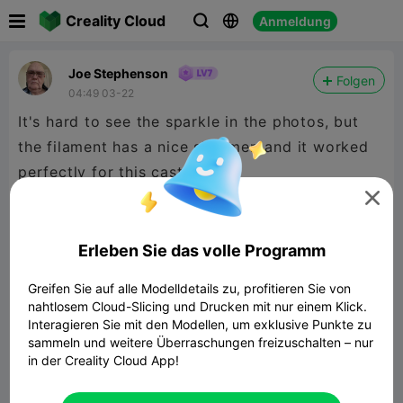

Creality Cloud
Anmeldung



Joe Stephenson
Folgen
04:49 03-22
It's hard to see the sparkle in the photos, but
the filament has a nice shimmer, and it worked
perfectly for this castle.

Erleben Sie das volle Programm
Greifen Sie auf alle Modelldetails zu, profitieren Sie von
nahtlosem Cloud-Slicing und Drucken mit nur einem Klick.
Interagieren Sie mit den Modellen, um exklusive Punkte zu
sammeln und weitere Überraschungen freizuschalten – nur
in der Creality Cloud App!