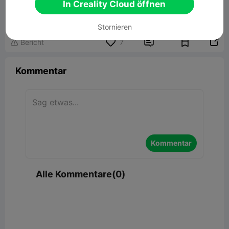
Crystal House – Fantasy Miniature Hut
In Creality Cloud öffnen
31.67MB
Zugehöriges 3D-Modell
Stornieren


Bericht
7

Kommentar
Kommentar
Alle Kommentare(0)