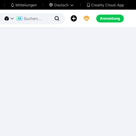
Creality Cloud-App
Mitteilungen

Deutsch





Anmeldung


