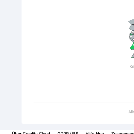
Ke
Al
Über Creality Cloud
GDPR (EU)
Hilfe-Hub
Zusammena