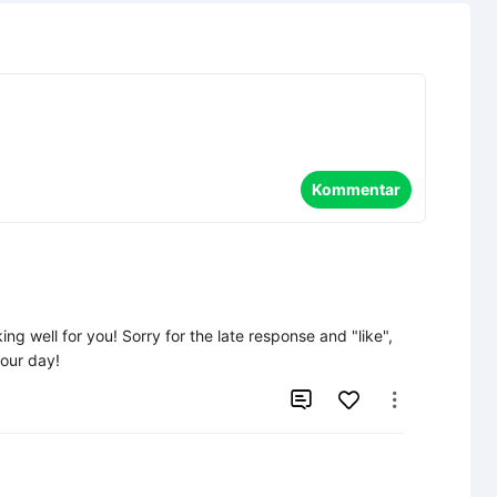
Kommentar
g well for you! Sorry for the late response and "like", 
your day!

