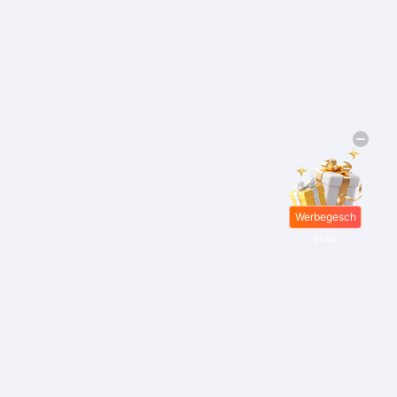
Werbegesch
enke