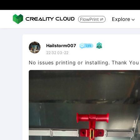
Explore
FlowPrint


Hailstorm007
22:32 03-22
No issues printing or installing. Thank You