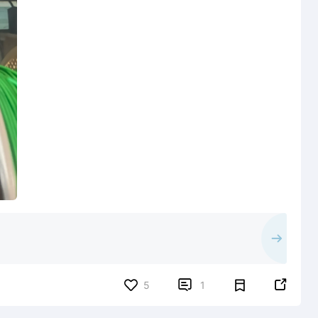


5
1