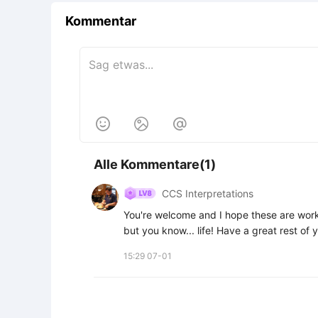
Kommentar



Alle Kommentare(1)
CCS Interpretations
You're welcome and I hope these are workin
but you know... life! Have a great rest of 
15:29 07-01