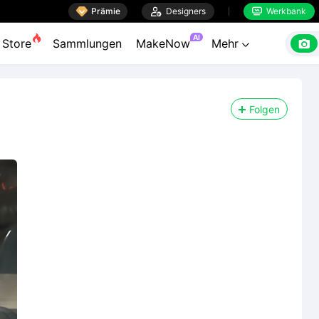

Prämie

Designers
Werkbank


AI

Store
Sammlungen
MakeNow
Mehr

Folgen