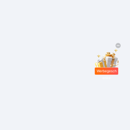
Werbegesch
enke