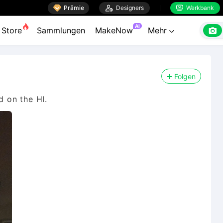

Prämie

Designers
Werkbank


AI

Store
Sammlungen
MakeNow
Mehr

Folgen
d on the HI.