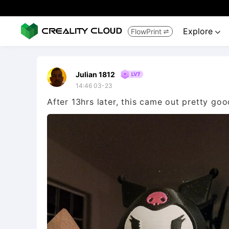
Explore
FlowPrint


Julian 1812
14:46 03-23
After 13hrs later, this came out pretty goo