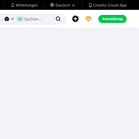
Creality Cloud-App
Mitteilungen

Deutsch





Anmeldung


