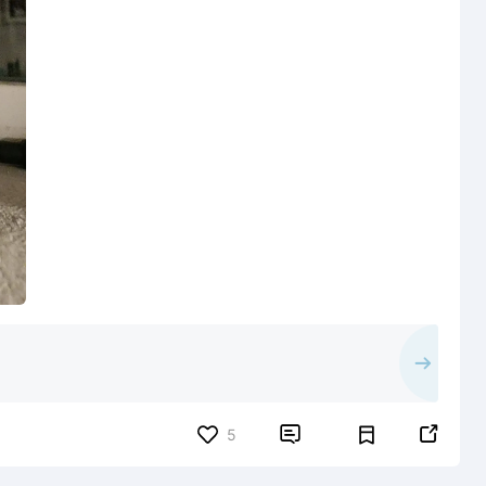


5