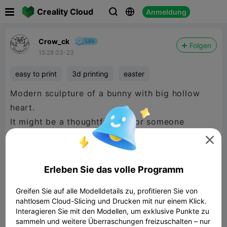

Creality Cloud
Anmeldung



Crow_ck
Folgen
15:28 03-23
easy to print
3d printing
easter
Modern sculpture of a bunny with big hollow
heart.
It might be a thoughtful gift for someone
special who is close to your heart!

This bunny will be a good choice not only for
Easter, but also for birthdays, anniversaries,
Erleben Sie das volle Programm
Mother's Day or any special occasion.
Greifen Sie auf alle Modelldetails zu, profitieren Sie von
nahtlosem Cloud-Slicing und Drucken mit nur einem Klick.
Interagieren Sie mit den Modellen, um exklusive Punkte zu
sammeln und weitere Überraschungen freizuschalten – nur