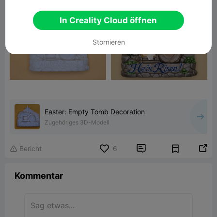
In Creality Cloud öffnen
Stornieren
Easter: Empty Tomb Decoration
Zugehöriges 3D-Modell


Bericht
6

Kommentar