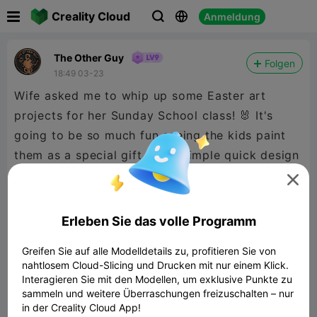

Creality Cloud
Anmeldung



The Other Guy
Folgen
18:49 03-23
Wife asked me to whip up some Easter art
projects for her Sunday School class! 🐰 It's
going to be so much fun seeing the kids paint
them as a special gift. It's a simple quick design
that's perfect for little hands. Hoping they'll all

have a blast getting creative! Print some up to
hand out or put in baskets with a little paint set.
Erleben Sie das volle Programm
So excited to see the finished masterpieces! 🎨
Greifen Sie auf alle Modelldetails zu, profitieren Sie von
Enjoy and Happy Easter! #EasterCrafts
nahtlosem Cloud-Slicing und Drucken mit nur einem Klick.
#SundaySchoolFun #KidsArt #EasterGifts
Interagieren Sie mit den Modellen, um exklusive Punkte zu
#GetCreative
sammeln und weitere Überraschungen freizuschalten – nur
in der Creality Cloud App!