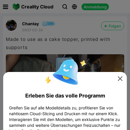

Creality Cloud
Anmeldung



Chantay
Folgen
09:57 03-24
Made to use as a cake topper, printed with
supports

Erleben Sie das volle Programm
Greifen Sie auf alle Modelldetails zu, profitieren Sie von
nahtlosem Cloud-Slicing und Drucken mit nur einem Klick.
Interagieren Sie mit den Modellen, um exklusive Punkte zu
sammeln und weitere Überraschungen freizuschalten – nur