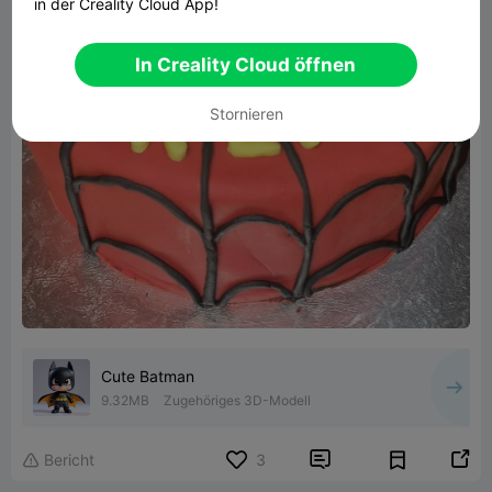
in der Creality Cloud App!
In Creality Cloud öffnen
Stornieren
Cute Batman
9.32MB
Zugehöriges 3D-Modell


Bericht
3
