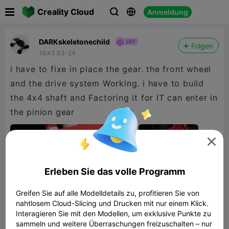

Creality Cloud
Anmeldung



DARKskeletonechild
Folgen
16:43 03-24
i have to fixe in place the gear. the front wheel
and the drive system Working. i have to build
the 4x4 shaft and Factoring it for IT can enter in
the pinion gear

Erleben Sie das volle Programm
Greifen Sie auf alle Modelldetails zu, profitieren Sie von
nahtlosem Cloud-Slicing und Drucken mit nur einem Klick.
Interagieren Sie mit den Modellen, um exklusive Punkte zu
sammeln und weitere Überraschungen freizuschalten – nur