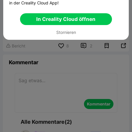
in der Creality Cloud App!
In Creality Cloud öffnen
PROTO36 RC Car Chassis
51.95MB
Zugehöriges 3D-Modell
Stornieren


Bericht
8
2

Kommentar
Kommentar
Alle Kommentare(2)