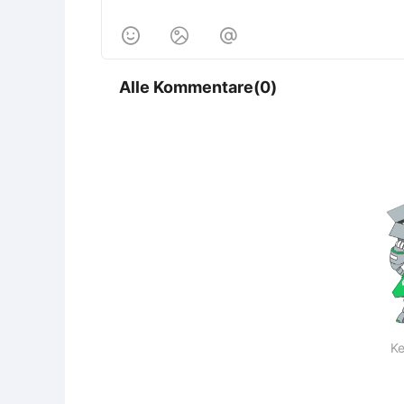



Alle Kommentare(0)
Ke