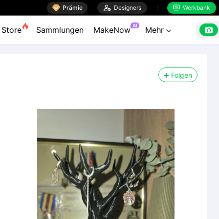

Prämie

Designers
Werkbank


AI

Store
Sammlungen
MakeNow
Mehr

Folgen