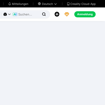
Creality Cloud-App
Mitteilungen

Deutsch





Anmeldung


