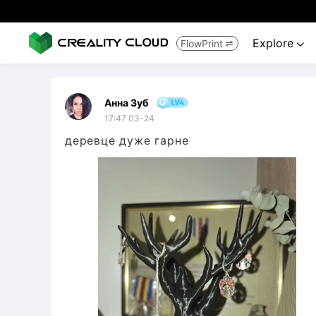
Explore
FlowPrint


Анна Зуб
17:47 03-24
деревце дуже гарне