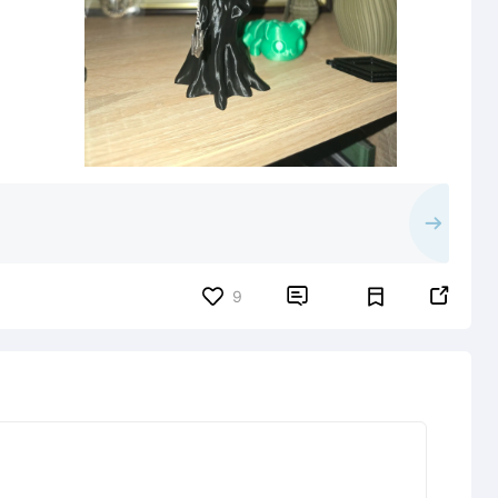


9