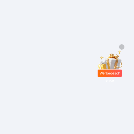
Werbegesch
enke